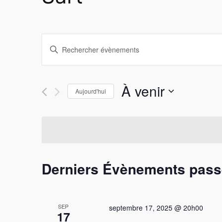
Recherche
Saisir
mot-
et
clé.
navigation
Rechercher
À venir
Aujourd'hui
Évènements
Sélectionnez
de
par
une
mot-
vues
date.
clé.
Évènements
Derniers Évènements pas
SEP
septembre 17, 2025 @ 20h00
17