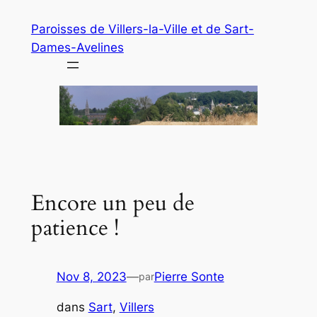
Aller
Paroisses de Villers-la-Ville et de Sart-
au
Dames-Avelines
contenu
Encore un peu de
patience !
Nov 8, 2023
—
Pierre Sonte
par
dans
Sart
, 
Villers