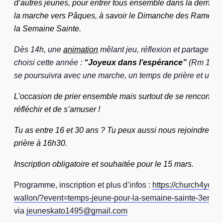
d’autres jeunes, pour entrer tous ensemble dans la dernière
la marche vers Pâques, à savoir le Dimanche des Rameaux 
la Semaine Sainte.
Dès 14h, une
animation
mêlant jeu, réflexion et partage sur
choisi cette année :
“Joyeux dans l’espérance”
(Rm 12, 1
se poursuivra avec une marche, un temps de prière et un go
L’occasion de prier ensemble mais surtout de se rencontrer,
réfléchir et de s’amuser !
Tu as entre 16 et 30 ans ? Tu peux aussi nous rejoindre po
prière à 16h30.
Inscription obligatoire et souhaitée pour le 15 mars.
Programme, inscription et plus d’infos :
https://church4you.b
wallon/?event=temps-
jeune-pour-la-semaine-sainte-
3eme-e
via
jeuneskato1495@gmail.com