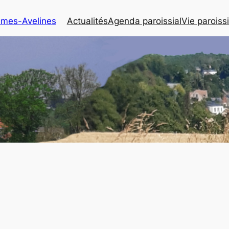
Dames-Avelines
Actualités
Agenda paroissial
Vie paroiss