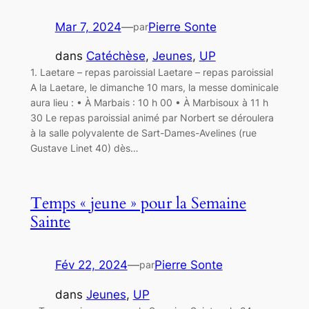
Mar 7, 2024
—
Pierre Sonte
par
dans
Catéchèse
, 
Jeunes
, 
UP
1. Laetare – repas paroissial Laetare – repas paroissial
A la Laetare, le dimanche 10 mars, la messe dominicale
aura lieu : • À Marbais : 10 h 00 • À Marbisoux à 11 h
30 Le repas paroissial animé par Norbert se déroulera
à la salle polyvalente de Sart-Dames-Avelines (rue
Gustave Linet 40) dès…
Temps « jeune » pour la Semaine
Sainte
Fév 22, 2024
—
Pierre Sonte
par
dans
Jeunes
, 
UP